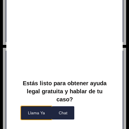
Accidente de Construcción
Pérdida de la audición
Lesiones en la cabeza y el cerebro
Lesión de hombro y codo
Empleo
Estás listo para obtener ayuda
Discriminación de género
legal gratuita y hablar de tu
Discriminación por Discapacidad
caso?
Terminación Injusta
Disputas de salarios y horarios
Llama Ya
Chat
Salarios no pagados:
Acoso sexual