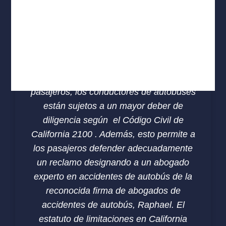
año. Por lo tanto, el código de vehículos
de CA 21702 limita las horas de
conducción además de reducir la tasa en
constante crecimiento de accidentes de
autobús en las carreteras del estado.
Además, debido a que transportan
pasajeros, los conductores de autobuses
están sujetos a un mayor deber de
diligencia según el Código Civil de
California 2100 . Además, esto permite a
los pasajeros defender adecuadamente
un reclamo designando a un abogado
experto en accidentes de autobús de la
reconocida firma de abogados de
accidentes de autobús, Raphael. El
estatuto de limitaciones en California