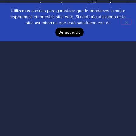
personales, puede responsabilizar a las
Utilizamos cookies para garantizar que le brindamos la mejor
partes negligentes y solicitar una
experiencia en nuestro sitio web. Si continúa utilizando este
indemnización por daños y perjuicios. No
sitio asumiremos que está satisfecho con él.
esperes; actúe ahora para proteger sus
De acuerdo
derechos y obtener la asistencia que
necesita en este momento difícil. Su
bienestar en el futuro podría estar en
juego. Llámenos al (888) 854-9909 para
programar una consulta gratuita.
pepe
May 13, 2024