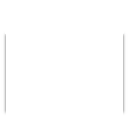
Accidente de bicicleta
Si usted o un ser querido resultó herido o murió en
un accidente de bicicleta en California, es
fundamental que contrate a un abogado
capacitado en accidentes de bicicleta para luchar
por sus derechos. Mereces una recuperación
completa.
Leer más