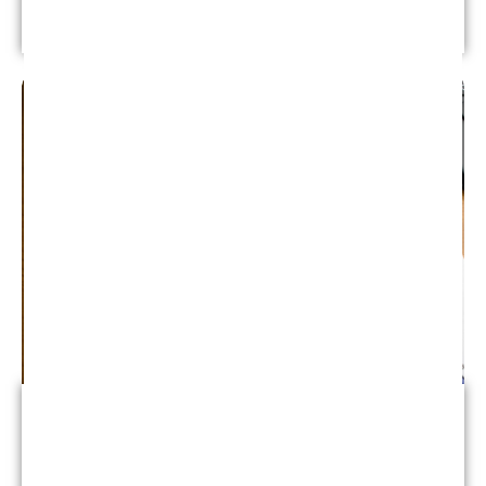
Leer más
Negligencia médica
Cuando vas al médico porque estás enfermo,
lastimado o simplemente no te sientes bien,