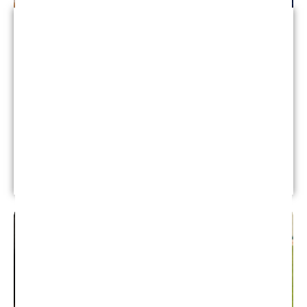
Abuso de ancianos
En 2017 se denunciaron más de dos millones de
casos de abuso de personas mayores. Esta es una
cifra asombrosa que deja al 9,5% de la población
de edad avanzada sufriendo algún tipo de abuso.
Gran parte del abuso es perpetrado por
cuidadores y familiares.
Leer más