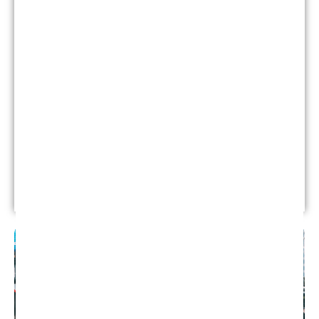
El cerebro es fuerte y duradero a pesar de pesar
sólo 3 libras. Sin embargo, todavía es susceptible a
lesiones que pueden afectar la calidad de vida.
Existen 2 lesiones cerebrales principales. Las
enfermedades médicas, como los accidentes
cerebrovasculares, dañan las estructuras
cerebrales y las neuronas en las lesiones
cerebrales adquiridas.
Leer más