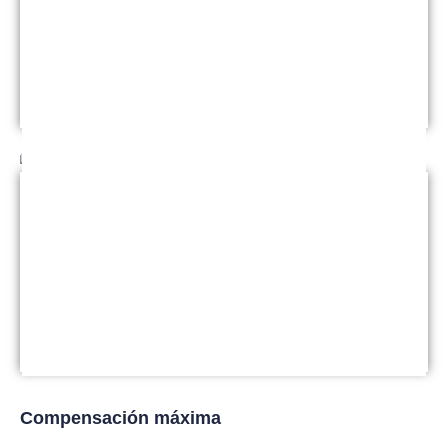
pesan cientos o miles de libras frecuentemente
resultan en una destrucción generalizada.
Leer más
Reclamación por muerte por negligencia
Perder a alguien que amas es desgarrador, pero
perderlo por culpa de otra persona es aún más
difícil.
Leer más
Compensación máxima