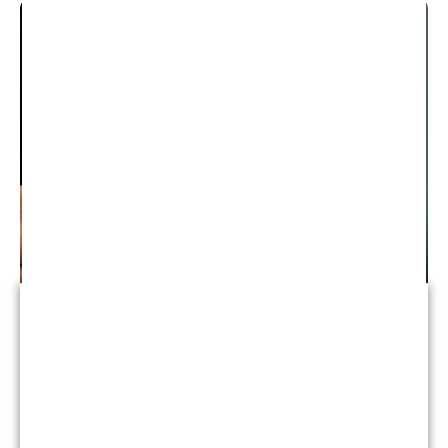
Responsabilidad del producto
Aunque existen múltiples agencias
gubernamentales dedicadas a proteger a los
consumidores de productos peligrosos o
defectuosos, cada año se lanzan al mercado varios
productos potencialmente dañinos.