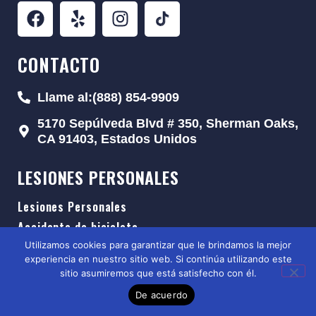
CONTACTO
Llame al:(888) 854-9909
5170 Sepúlveda Blvd # 350, Sherman Oaks,
CA 91403, Estados Unidos
LESIONES PERSONALES
Lesiones Personales
Accidente de bicicleta
Lesión de la médula espinal
Utilizamos cookies para garantizar que le brindamos la mejor
experiencia en nuestro sitio web. Si continúa utilizando este
Accidente de tránsito
sitio asumiremos que está satisfecho con él.
Mordeduras de animales
De acuerdo
Abuso de ancianos