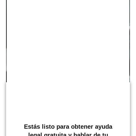
Mordeduras de animales
Los ataques de animales pueden ocurrir muy
rápidamente. Un perro de un extraño se siente
amenazado en el parque y ataca. Un niño tira
demasiado fuerte de las orejas de una mascota de
Estás listo para obtener ayuda
la familia o se acerca demasiado a su plato de
legal gratuita y hablar de tu