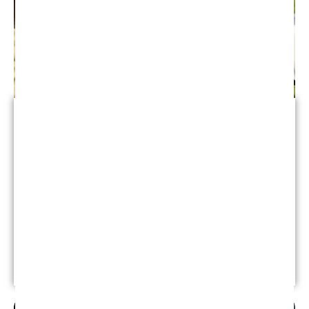
Lesión de la médula espinal
Los pañales, catéteres u ostomías para adultos
pueden ayudar a los heridos a controlar la vejiga y
los intestinos. Un fisioterapeuta puede ayudar con
la circulación, las llagas y el tono muscular
haciendo ejercicios de rango de movimiento con la
parte lesionada.
Leer más