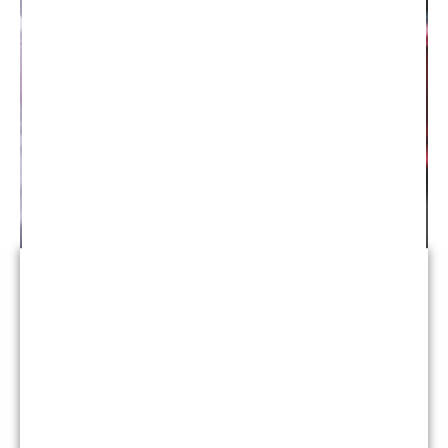
Reclamación del seguro
Las tácticas de seguros de mala fe pueden ser
difíciles de detectar. Sin embargo, un abogado que
conozca los entresijos de la industria de seguros
puede detectar este engaño y luchar por el
verdadero valor de su reclamo.