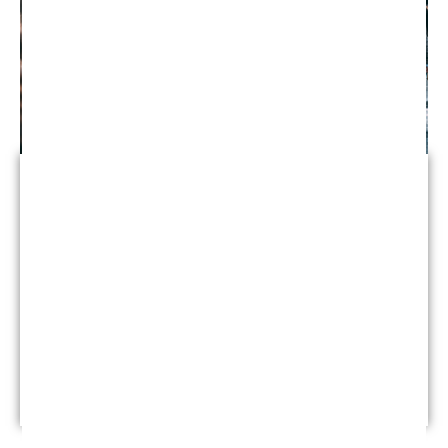
Lesión Catastrófica
Caminar en Lancaster todavía no es seguro. Los
accidentes de peatones y vehículos que ponen en
peligro la vida están aumentando. Los abogados
de accidentes de peatones de Lancaster pueden
ayudarlo a obtener una compensación después de
un accidente automovilístico.
Leer más