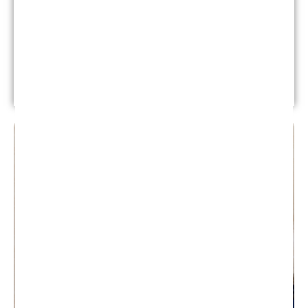
confías en su habilidad y eficiencia. Con
demasiada frecuencia, los médicos cometen
errores y lastiman a las personas por ello.
Leer más