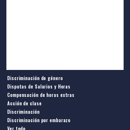
Accidente de bicicleta
Lesión de la médula espinal
Accidente de tránsito
Mordeduras de animales
Abuso de ancianos
Ver todo
EMPLEO
Discriminación de género
Disputas de Salarios y Horas
Compensación de horas extras
Acción de clase
Discriminación
Discriminación por embarazo
Ver todo