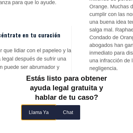
anza para que lo ayude.
Orange. Muchas de
cumplir con las no
una buena idea te
salga mal. Raphae
éntrate en tu curación
Condado de Orange
abogados han gana
r que lidiar con el papeleo y la
inmediato para dis
a legal después de sufrir una
una infracción de 
ón puede ser abrumador y
negligencia.
esante.
Estás listo para obtener
ayuda legal gratuita y
90
%
hablar de tu caso?
Llama Ya
Chat