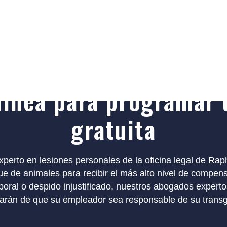
 laboral del condado de Orange | Abogados de lesi
hoy al(888) 854-9909 
línea para programar 
gratuita
perto en lesiones personales de la oficina legal de Rap
aque de animales para recibir el más alto nivel de compen
aboral o despido injustificado, nuestros abogados exper
arán de que su empleador sea responsable de su transg