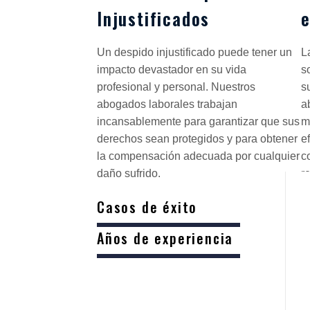
Injustificados
e
Un despido injustificado puede tener un
L
impacto devastador en su vida
s
profesional y personal. Nuestros
s
abogados laborales trabajan
a
incansablemente para garantizar que sus
m
derechos sean protegidos y para obtener
e
la compensación adecuada por cualquier
c
daño sufrido.
r
Casos de éxito
Años de experiencia