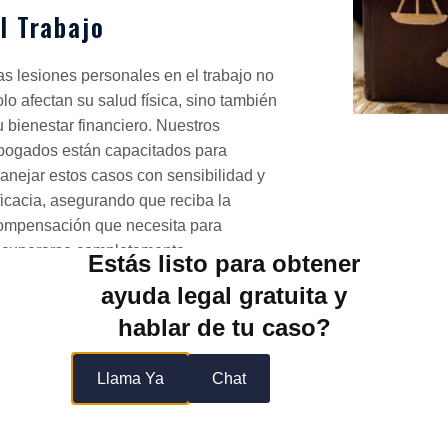
l Trabajo
as lesiones personales en el trabajo no
olo afectan su salud física, sino también
u bienestar financiero. Nuestros
bogados están capacitados para
anejar estos casos con sensibilidad y
ficacia, asegurando que reciba la
ompensación que necesita para
ecuperarse completamente.
Estás listo para obtener
ayuda legal gratuita y
90
%
hablar de tu caso?
99
%
Llama Ya
Chat