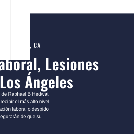
herman Oaks, CA
boral, Lesiones
 Los Ángeles
al de Raphael B Hedwat
recibir el más alto nivel
ación laboral o despido
segurarán de que su