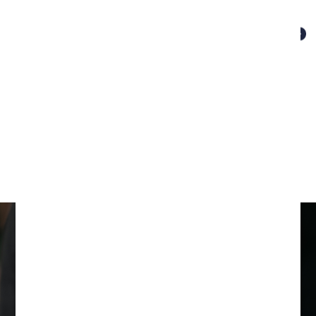
Errores que Debes Evitar
Después de una Lesión Laboral
July 22, 2026
/
Sufrir una lesión laboral puede afectar la salud física,
emocional...
Read More