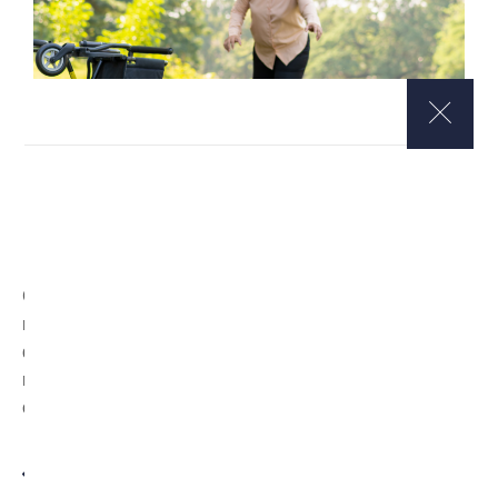
Con un conocimiento integral de las leyes de
responsabilidad de locales de California, los abogados
de Raphael Personal Injury Lawyers brindan
representación legal agresiva en los siguientes tipos de
casos:
Lesiones por resbalones y caídas en
interiores;