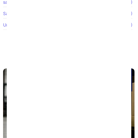
salarios impagos
(1)
Salarios no pagados
(1)
Uncategorized
(47)