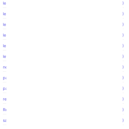
lesión de la médula espinal
(2)
lesión laboral
(1)
lesión por accidente automovilístico
(1)
lesiones catastróficas
(1)
lesiones de la médula espinal
(2)
ley de Empleo
(2)
negligencia médica
(1)
pago de horas extras
(1)
pago por tiempo extra
(2)
reclamo de accidente
(3)
Represalia
(1)
salario y hora
(1)