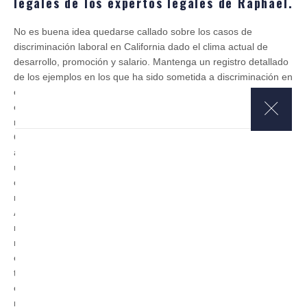
legales de los expertos legales de Raphael.
No es buena idea quedarse callado sobre los casos de
discriminación laboral en California dado el clima actual de
desarrollo, promoción y salario. Mantenga un registro detallado
de los ejemplos en los que ha sido sometida a discriminación en
el lugar de trabajo en el estado de California debido a su
embarazo. A continuación, dé un paso adelante y presente
rápidamente una queja ante la Comisión de Igualdad de
Oportunidades en el Empleo manteniendo a su lado al mejor
abogado laboralista de Raphael. Además, no olvide consultar a
un abogado con experiencia para conocer más sobre sus
opciones legales y sus derechos en el lugar de trabajo con
respecto a la discriminación contra empleadas embarazadas.
Además de ayudar con la recopilación de pruebas y las
negociaciones con el empleador, su abogado puede, si es
necesario, ayudar a presentar una queja por discriminación por
embarazo. Tenga en cuenta que tiene derechos legales a un
tratamiento y adaptaciones razonables en el trabajo si está
embarazada. Mantenga su posición y busque la justicia que se
merece.