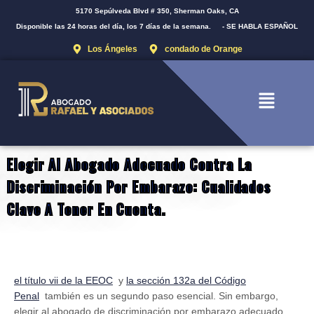
5170 Sepúlveda Blvd # 350, Sherman Oaks, CA
Disponible las 24 horas del día, los 7 días de la semana.
- SE HABLA ESPAÑOL
Los Ángeles
condado de Orange
Elegir Al Abogado Adecuado Contra La
Discriminación Por Embarazo: Cualidades
Clave A Tener En Cuenta.
el título vii de la EEOC
y
la sección 132a del Código
Penal
también es un segundo paso esencial. Sin embargo,
elegir al abogado de discriminación por embarazo adecuado