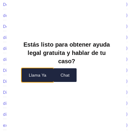
Demandas colectivas
(1)
denunciante
(2)
Despido injustificado
(6)
discriminación
(19)
Estás listo para obtener ayuda
discriminación de género
(2)
legal gratuita y hablar de tu
discriminación laboral
(7)
caso?
Discriminación por edad
(1)
Llama Ya
Chat
Discriminación por embarazo
(1)
Discriminación por estado civil
(2)
discriminación religiosa
(5)
discriminación sexual
(1)
exposición tóxica
(1)