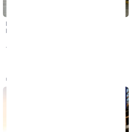
Errores que Debes Evitar Después de una
Lesión Laboral
July 22, 2026
/
No Comments
Sufrir una lesión laboral puede afectar la salud física,
emocional y financiera de una persona. Muchos
trabajadores no saben cuáles...
Read More