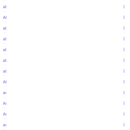
abogado de accidentes de construcción
(1)
Abogado de accidentes de motocicleta
(1)
abogado de despido injustificado
(4)
abogado de discriminación
(1)
abogado de discriminación laboral
(3)
abogado de lesiones personales de
(6)
abogado FMLA
(1)
Abuso de ancianos
(2)
accidente de autobus
(1)
Accidente de autobús
(1)
Accidente de camión
(1)
accidente de camion
(2)