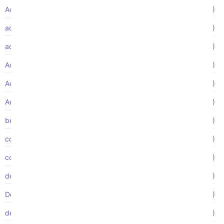
Accidente de motocicleta
(2)
accidentes camiones
(1)
acción de clase
(2)
Acoso de género
(1)
Acoso laboral
(2)
Acoso sexual
(4)
beneficios de la compensación laboral
(1)
con el tiempo
(1)
construction accidents
(1)
de accidentes de construcción
(1)
Demanda colectiva
(1)
demanda FMLA
(1)