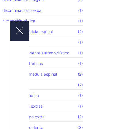
discriminación sexual
(1)
exposición tóxica
(1)
lesión de la médula espinal
(2)
lesión laboral
(1)
lesión por accidente automovilístico
(1)
lesiones catastróficas
(1)
lesiones de la médula espinal
(2)
ley de Empleo
(2)
negligencia médica
(1)
pago de horas extras
(1)
pago por tiempo extra
(2)
reclamo de accidente
(3)