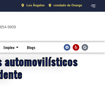
Los Ángeles
condado de Orange
 854-9909
Empleo
Blogs
 automovilísticos
dente