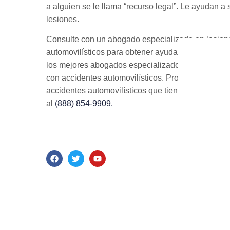
a alguien se le llama “recurso legal”. Le ayudan a 
lesiones.
Consulte con un abogado especializado en lesion
automovilísticos para obtener ayuda. En el bufete
los mejores abogados especializados en accidente
con accidentes automovilísticos. Programe una re
accidentes automovilísticos que tienen mucha ex
al
(888) 854-9909.