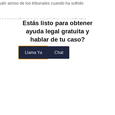
salir airoso de los tribunales cuando ha sufrido
es personales que se especialice en accidentes
Estás listo para obtener
de abogados de Raphael B. Hedwat
, puede encontrar
ayuda legal gratuita y
s automovilísticos. Se encargan de casos relacionados
hablar de tu caso?
unión gratuita con abogados especializados en
periencia. Comuníquese con nosotros de inmediato
Llama Ya
Chat