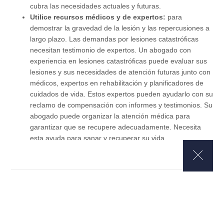
cubra las necesidades actuales y futuras.
Utilice recursos médicos y de expertos:
para
demostrar la gravedad de la lesión y las repercusiones a
largo plazo. Las demandas por lesiones catastróficas
necesitan testimonio de expertos. Un abogado con
experiencia en lesiones catastróficas puede evaluar sus
lesiones y sus necesidades de atención futuras junto con
médicos, expertos en rehabilitación y planificadores de
cuidados de vida. Estos expertos pueden ayudarlo con su
reclamo de compensación con informes y testimonios. Su
abogado puede organizar la atención médica para
garantizar que se recupere adecuadamente. Necesita
esta ayuda para sanar y recuperar su vida.
Gestione el costo emocional:
después de lesiones
catastróficas, los sobrevivientes enfrentan obstáculos
físicos, financieros y emocionales. Los accidentes
traumáticos pueden abrumar y preocupar a las víctimas.
Un abogado con experiencia en lesiones catastróficas se
ocupará de su caso. Deje que su abogado de accidentes
catastróficos se ocupe de su demanda legal para que