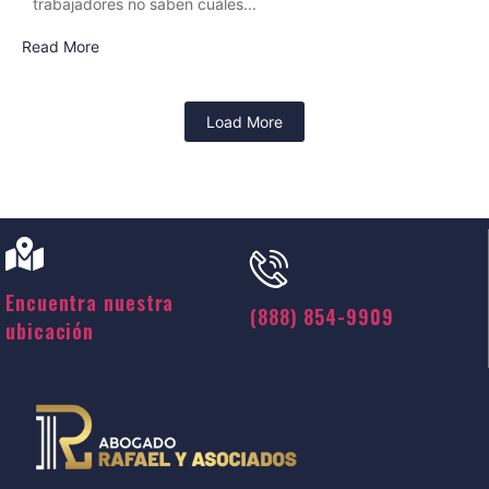
trabajadores no saben cuáles...
Read More
Load More
Encuentra nuestra
(888) 854-9909
ubicación