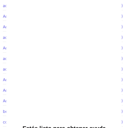
accidente de autobus
(1)
Accidente de autobús
(1)
Accidente de camión
(1)
accidente de camion
(2)
Accidente de motocicleta
(2)
accidentes camiones
(1)
acción de clase
(2)
Acoso de género
(1)
Acoso laboral
(2)
Acoso sexual
(4)
beneficios de la compensación laboral
(1)
con el tiempo
(1)