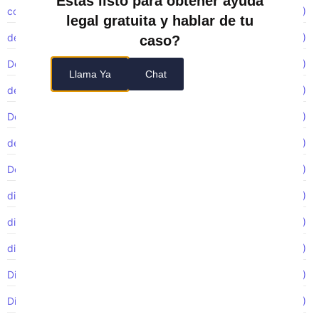
Estás listo para obtener ayuda
construction accidents
(1)
legal gratuita y hablar de tu
de accidentes de construcción
(1)
caso?
Demanda colectiva
(1)
Llama Ya
Chat
demanda FMLA
(1)
Demandas colectivas
(1)
denunciante
(2)
Despido injustificado
(6)
discriminación
(19)
discriminación de género
(2)
discriminación laboral
(7)
Discriminación por edad
(1)
Discriminación por embarazo
(1)