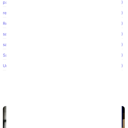
pago por tiempo extra
(2)
reclamo de accidente
(3)
Represalia
(1)
salario y hora
(1)
salarios impagos
(1)
Salarios no pagados
(1)
Uncategorized
(47)