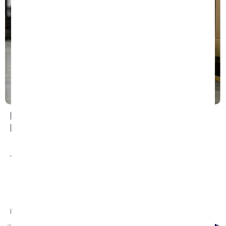
Errores que Debes Evitar Después de una
Lesión Laboral
July 22, 2026
/
No Comments
Sufrir una lesión laboral puede afectar la salud física,
emocional y financiera de una persona. Muchos
trabajadores no saben cuáles...
Read More