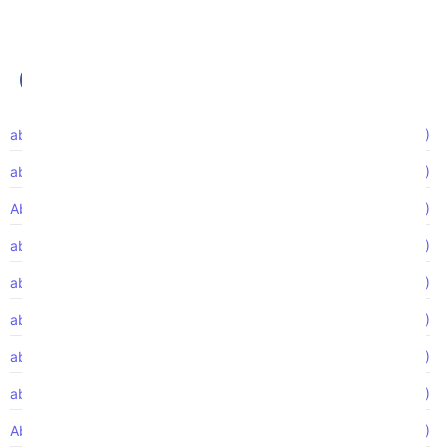
abogado de accidentes automovilísticos
(4)
abogado de accidentes de construcción
(1)
Abogado de accidentes de motocicleta
(1)
abogado de despido injustificado
(4)
abogado de discriminación
(1)
abogado de discriminación laboral
(3)
abogado de lesiones personales de
(6)
abogado FMLA
(1)
Abuso de ancianos
(2)