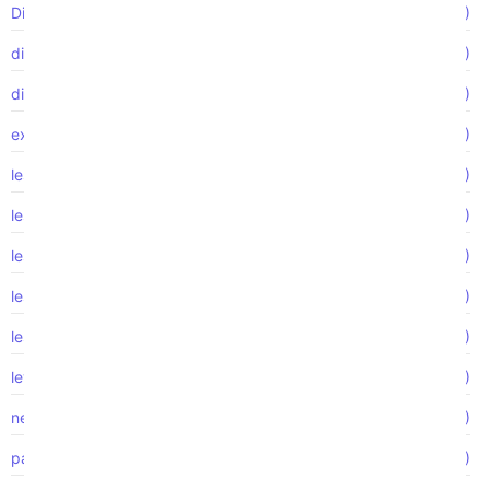
Discriminación por estado civil
(2)
discriminación religiosa
(5)
discriminación sexual
(1)
exposición tóxica
(1)
lesión de la médula espinal
(2)
lesión laboral
(1)
lesión por accidente automovilístico
(1)
lesiones catastróficas
(1)
lesiones de la médula espinal
(2)
ley de Empleo
(2)
negligencia médica
(1)
pago de horas extras
(1)