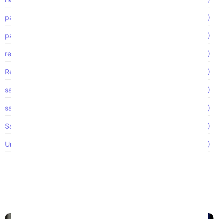
pago de horas extras
(1)
pago por tiempo extra
(2)
reclamo de accidente
(3)
Represalia
(1)
salario y hora
(1)
salarios impagos
(1)
Salarios no pagados
(1)
Uncategorized
(47)