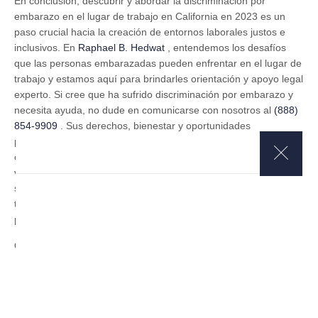
En conclusión, descubrir y abordar la discriminación por
embarazo en el lugar de trabajo en California en 2023 es un
paso crucial hacia la creación de entornos laborales justos e
inclusivos. En
Raphael B. Hedwat
, entendemos los desafíos
que las personas embarazadas pueden enfrentar en el lugar de
trabajo y estamos aquí para brindarles orientación y apoyo legal
experto. Si cree que ha sufrido discriminación por embarazo y
necesita ayuda, no dude en comunicarse con nosotros al
(888)
854-9909
. Sus derechos, bienestar y oportunidades
profesionales son nuestras principales prioridades y estamos
comprometidos a abogar por un lugar de trabajo que respete y
valore el embarazo como una parte natural de la vida. Seamos
sus aliados en la lucha contra la discriminación por embarazo y
trabajemos por un entorno laboral más inclusivo y equitativo
para todos en California.
Other posts to check:
https://rafaelyasociados.com/exposicion-a-
sustancias-toxicas/
https://rafaelyasociados.com/perdida-de-audicion-y-