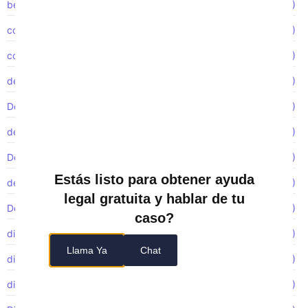
beneficios de la compensación laboral
(1)
con el tiempo
(1)
construction accidents
(1)
de accidentes de construcción
(1)
Demanda colectiva
(1)
demanda FMLA
(1)
Demandas colectivas
(1)
Estás listo para obtener ayuda
denunciante
(2)
legal gratuita y hablar de tu
Despido injustificado
(6)
caso?
discriminación
(19)
Llama Ya
Chat
discriminación de género
(2)
discriminación laboral
(7)