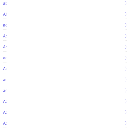
abogado FMLA
(1)
Abuso de ancianos
(2)
accidente de autobus
(1)
Accidente de autobús
(1)
Accidente de camión
(1)
accidente de camion
(2)
Accidente de motocicleta
(2)
accidentes camiones
(1)
acción de clase
(2)
Acoso de género
(1)
Acoso laboral
(2)
Acoso sexual
(4)