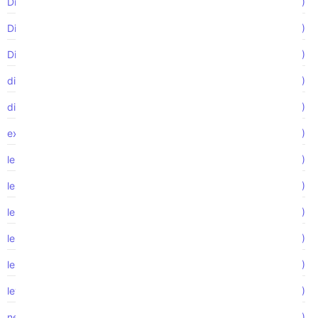
Discriminación por edad
(1)
Discriminación por embarazo
(1)
Discriminación por estado civil
(2)
discriminación religiosa
(5)
discriminación sexual
(1)
exposición tóxica
(1)
lesión de la médula espinal
(2)
lesión laboral
(1)
lesión por accidente automovilístico
(1)
lesiones catastróficas
(1)
lesiones de la médula espinal
(2)
ley de Empleo
(2)
negligencia médica
(1)